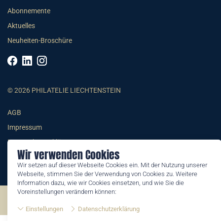
Abonnemente
Aktuelles
Neuheiten-Broschüre
© 2026 PHILATELIE LIECHTENSTEIN
AGB
Impressum
Datenschutzerklärung
Wir verwenden Cookies
Wir setzen auf dieser Webseite Cookies ein. Mit der Nutzung unserer
Webseite, stimmen Sie der Verwendung von Cookies zu. Weitere
Information dazu, wie wir Cookies einsetzen, und wie Sie die
Voreinstellungen verändern können:
©2026 by Philatelie Liechtenstein | All rights reserved
Einstellungen
Datenschutzerklärung