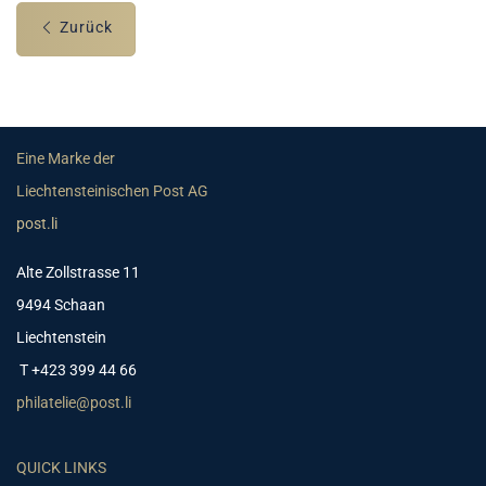
Zurück
Eine Marke der
Liechtensteinischen Post AG
post.li
Alte Zollstrasse 11
9494 Schaan
Liechtenstein
T +423 399 44 66
philatelie@post.li
QUICK LINKS