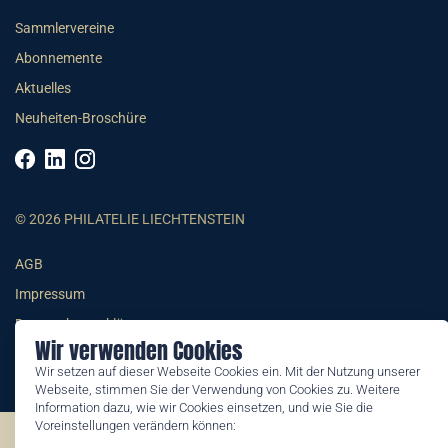
Sammlervereine
Abonnemente
Aktuelles
Neuheiten-Broschüre
© 2026 PHILATELIE LIECHTENSTEIN
AGB
Impressum
Datenschutzerklärung
Wir verwenden Cookies
Wir setzen auf dieser Webseite Cookies ein. Mit der Nutzung unserer
Webseite, stimmen Sie der Verwendung von Cookies zu. Weitere
Information dazu, wie wir Cookies einsetzen, und wie Sie die
Voreinstellungen verändern können:
©2026 by Philatelie Liechtenstein | All rights reserved