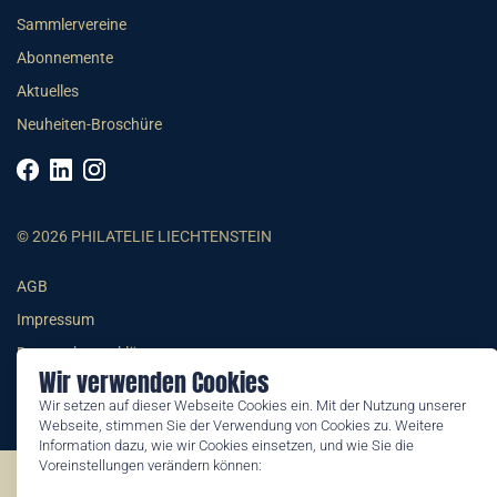
Sammlervereine
Abonnemente
Aktuelles
Neuheiten-Broschüre
© 2026 PHILATELIE LIECHTENSTEIN
AGB
Impressum
Datenschutzerklärung
Wir verwenden Cookies
Wir setzen auf dieser Webseite Cookies ein. Mit der Nutzung unserer
Webseite, stimmen Sie der Verwendung von Cookies zu. Weitere
Information dazu, wie wir Cookies einsetzen, und wie Sie die
Voreinstellungen verändern können:
©2026 by Philatelie Liechtenstein | All rights reserved