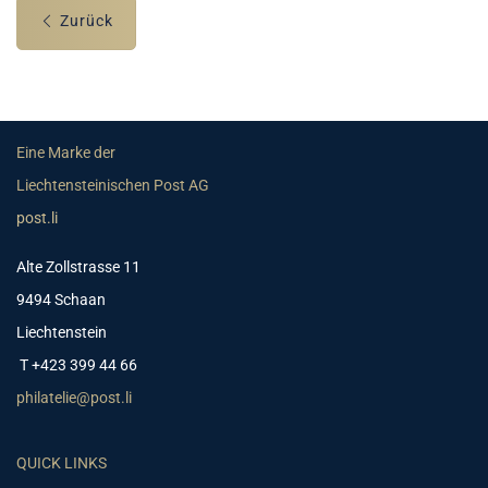
Zurück
Eine Marke der
Liechtensteinischen Post AG
post.li
Alte Zollstrasse 11
9494 Schaan
Liechtenstein
T +423 399 44 66
philatelie@post.li
QUICK LINKS