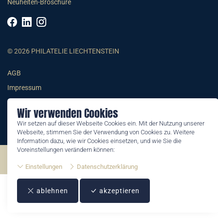
Neuheiten-Broschüre
© 2026 PHILATELIE LIECHTENSTEIN
AGB
Impressum
Datenschutzerklärung
Wir verwenden Cookies
Wir setzen auf dieser Webseite Cookies ein. Mit der Nutzung unserer
Webseite, stimmen Sie der Verwendung von Cookies zu. Weitere
Information dazu, wie wir Cookies einsetzen, und wie Sie die
Voreinstellungen verändern können:
©2026 by Philatelie Liechtenstein | All rights reserved
Einstellungen
Datenschutzerklärung
ablehnen
akzeptieren