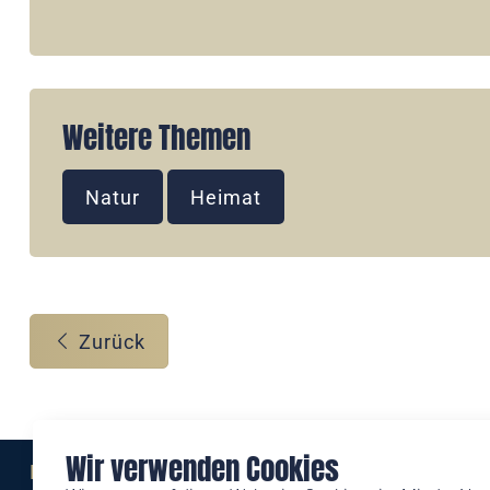
Weitere Themen
Natur
Heimat
Zurück
Wir verwenden Cookies
Eine Marke der