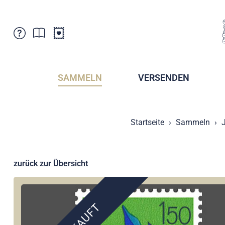
Kundenbetreuung
Aktuelles
Verkaufsstellen
Abonnemente
SAMMELN
VERSENDEN
Newsletter
Broschüren
Broschüren - Archiv
Postmuseum
Startseite
Sammeln
Stempel - Archiv
Sammlervereine
Presse / Medien
Kryptobriefmarken
Fürstentum Liechtenstein
Postcrossing
zurück zur Übersicht
Stamp Manager