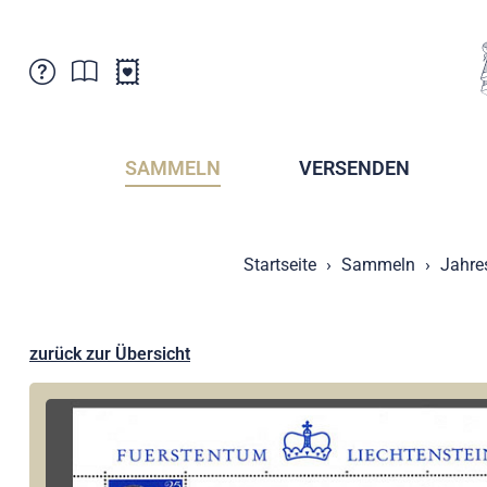
Kundenbetreuung
Aktuelles
Verkaufsstellen
Abonnemente
SAMMELN
VERSENDEN
Newsletter
Broschüren
Broschüren - Archiv
Postmuseum
Startseite
Sammeln
Jahre
Stempel - Archiv
Sammlervereine
Presse / Medien
Kryptobriefmarken
Fürstentum Liechtenstein
Postcrossing
zurück zur Übersicht
Stamp Manager