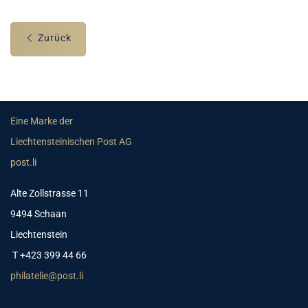
Zurück
Eine Marke der
Liechtensteinischen Post AG
post.li
Alte Zollstrasse 11
9494 Schaan
Liechtenstein
T +423 399 44 66
philatelie@post.li