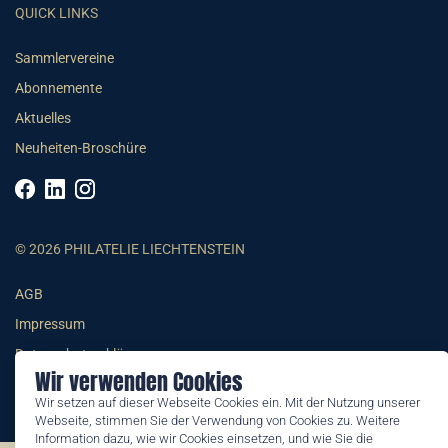
QUICK LINKS
Sammlervereine
Abonnemente
Aktuelles
Neuheiten-Broschüre
© 2026 PHILATELIE LIECHTENSTEIN
AGB
Impressum
Datenschutzerklärung
Wir verwenden Cookies
Wir setzen auf dieser Webseite Cookies ein. Mit der Nutzung unserer
Webseite, stimmen Sie der Verwendung von Cookies zu. Weitere
Information dazu, wie wir Cookies einsetzen, und wie Sie die