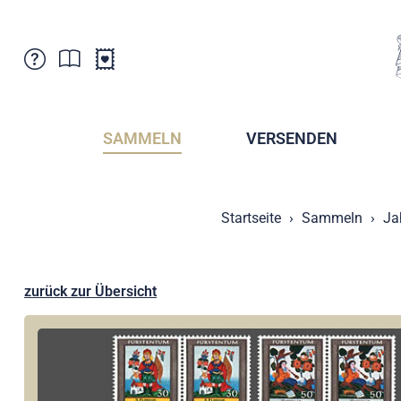
Kundenbetreuung
Aktuelles
Verkaufsstellen
Abonnemente
SAMMELN
VERSENDEN
Newsletter
Broschüren
Broschüren - Archiv
Postmuseum
Startseite
Sammeln
Ja
Stempel - Archiv
Sammlervereine
Presse / Medien
Kryptobriefmarken
Fürstentum Liechtenstein
Postcrossing
zurück zur Übersicht
Stamp Manager