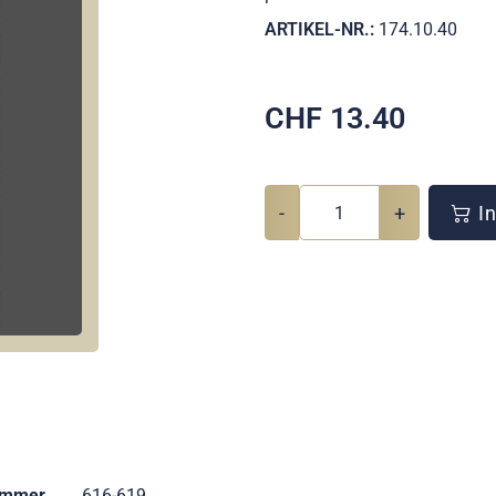
ARTIKEL-NR.:
174.10.40
CHF
13.40
-
+
In
ummer
616-619