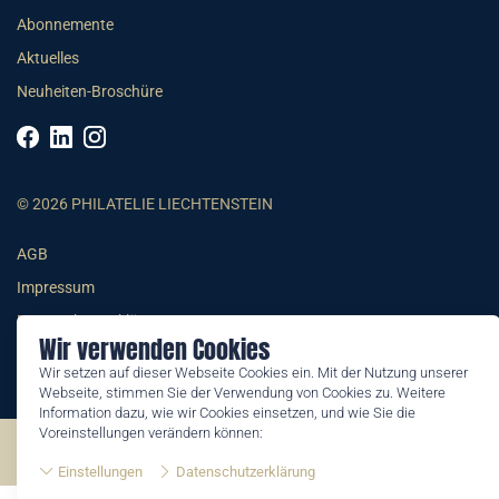
Abonnemente
Aktuelles
Neuheiten-Broschüre
© 2026 PHILATELIE LIECHTENSTEIN
AGB
Impressum
Datenschutzerklärung
Wir verwenden Cookies
Wir setzen auf dieser Webseite Cookies ein. Mit der Nutzung unserer
Webseite, stimmen Sie der Verwendung von Cookies zu. Weitere
Information dazu, wie wir Cookies einsetzen, und wie Sie die
Voreinstellungen verändern können:
©2026 by Philatelie Liechtenstein | All rights reserved
Einstellungen
Datenschutzerklärung