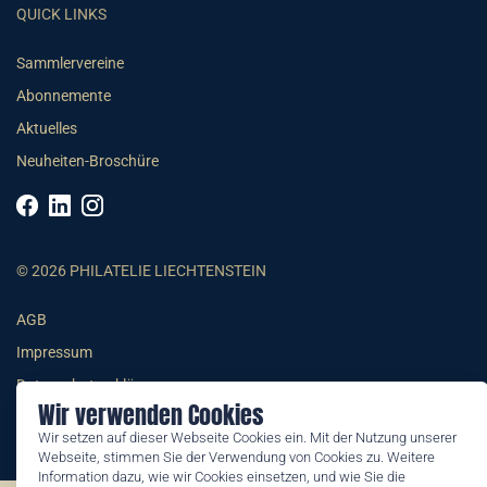
QUICK LINKS
Sammlervereine
Abonnemente
Aktuelles
Neuheiten-Broschüre
© 2026 PHILATELIE LIECHTENSTEIN
AGB
Impressum
Datenschutzerklärung
Wir verwenden Cookies
Wir setzen auf dieser Webseite Cookies ein. Mit der Nutzung unserer
Webseite, stimmen Sie der Verwendung von Cookies zu. Weitere
Information dazu, wie wir Cookies einsetzen, und wie Sie die