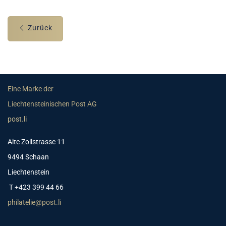
Zurück
Eine Marke der
Liechtensteinischen Post AG
post.li
Alte Zollstrasse 11
9494 Schaan
Liechtenstein
T +423 399 44 66
philatelie@post.li