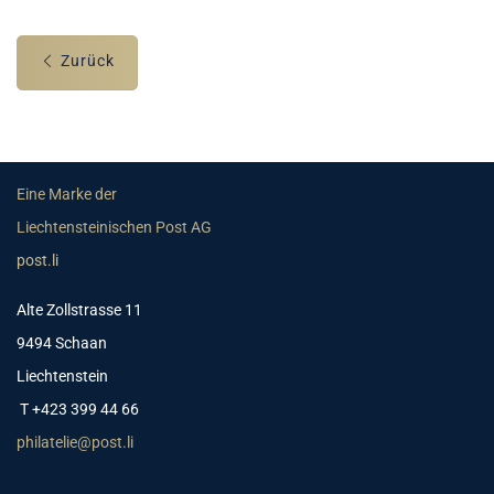
Zurück
Eine Marke der
Liechtensteinischen Post AG
post.li
Alte Zollstrasse 11
9494 Schaan
Liechtenstein
T +423 399 44 66
philatelie@post.li