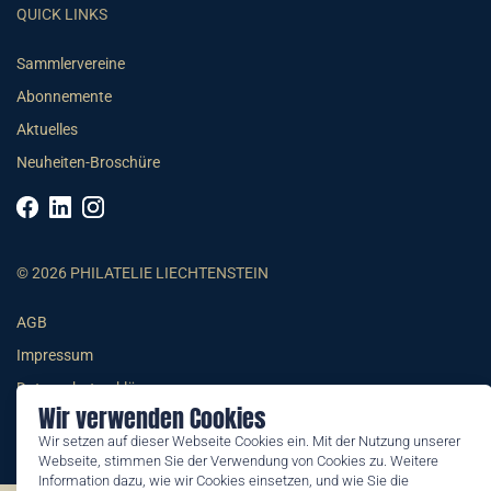
QUICK LINKS
Sammlervereine
Abonnemente
Aktuelles
Neuheiten-Broschüre
© 2026 PHILATELIE LIECHTENSTEIN
AGB
Impressum
Datenschutzerklärung
Wir verwenden Cookies
Wir setzen auf dieser Webseite Cookies ein. Mit der Nutzung unserer
Webseite, stimmen Sie der Verwendung von Cookies zu. Weitere
Information dazu, wie wir Cookies einsetzen, und wie Sie die