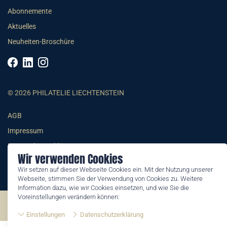
Abonnemente
Aktuelles
Neuheiten-Broschüre
© 2026 PHILATELIE LIECHTENSTEIN
AGB
Impressum
Datenschutzerklärung
Wir verwenden Cookies
Wir setzen auf dieser Webseite Cookies ein. Mit der Nutzung unserer
Webseite, stimmen Sie der Verwendung von Cookies zu. Weitere
Information dazu, wie wir Cookies einsetzen, und wie Sie die
Voreinstellungen verändern können:
©2026 by Philatelie Liechtenstein | All rights reserved
Einstellungen
Datenschutzerklärung