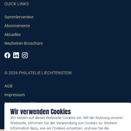
QUICK LINKS
Sammlervereine
Abonnemente
Aktuelles
Neuheiten-Broschüre
© 2026 PHILATELIE LIECHTENSTEIN
AGB
Impressum
Datenschutzerklärung
Wir verwenden Cookies
Wir setzen auf dieser Webseite Cookies ein. Mit der Nutzung unserer
Webseite, stimmen Sie der Verwendung von Cookies zu. Weitere
Information dazu, wie wir Cookies einsetzen, und wie Sie die