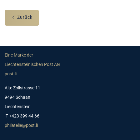
Zurück
Eine Marke der
Liechtensteinischen Post AG
post.li
Alte Zollstrasse 11
9494 Schaan
Liechtenstein
T +423 399 44 66
philatelie@post.li