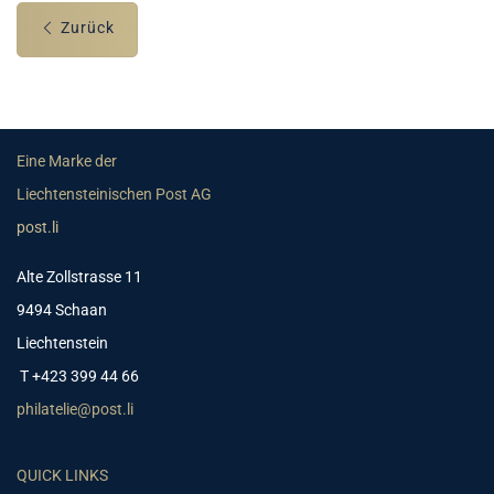
Zurück
Eine Marke der
Liechtensteinischen Post AG
post.li
Alte Zollstrasse 11
9494 Schaan
Liechtenstein
T +423 399 44 66
philatelie@post.li
QUICK LINKS