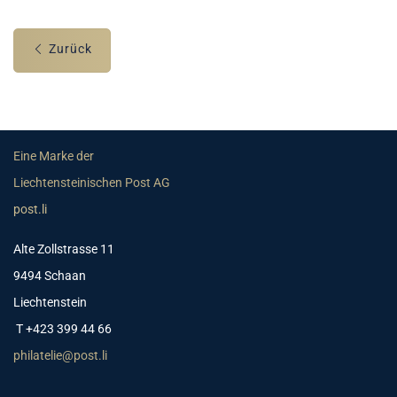
Zurück
Eine Marke der
Liechtensteinischen Post AG
post.li
Alte Zollstrasse 11
9494 Schaan
Liechtenstein
T +423 399 44 66
philatelie@post.li