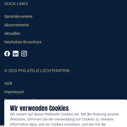
QUICK LINKS
Sammlervereine
Abonnemente
Aktuelles
Neuheiten-Broschüre
© 2026 PHILATELIE LIECHTENSTEIN
AGB
Impressum
Datenschutzerklärung
Wir verwenden Cookies
Wir setzen auf dieser Webseite Cookies ein. Mit der Nutzung unserer
Webseite, stimmen Sie der Verwendung von Cookies zu. Weitere
Information dazu, wie wir Cookies einsetzen, und wie Sie die