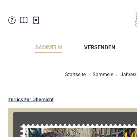
Kundenbetreuung
Aktuelles
Verkaufsstellen
Abonnemente
SAMMELN
VERSENDEN
Newsletter
Broschüren
Broschüren - Archiv
Postmuseum
Startseite
Sammeln
Jahresü
Stempel - Archiv
Sammlervereine
Presse / Medien
Kryptobriefmarken
Fürstentum Liechtenstein
Postcrossing
zurück zur Übersicht
Stamp Manager