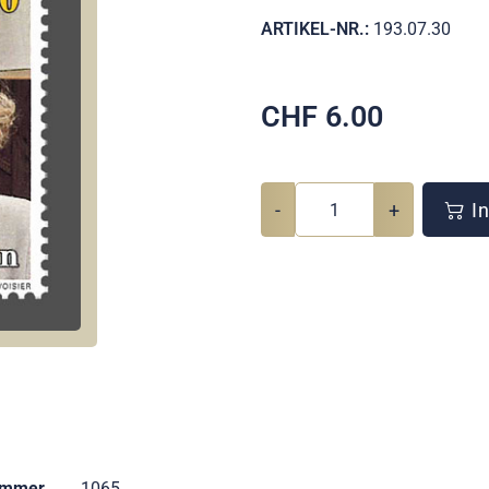
ARTIKEL-NR.:
193.07.30
CHF
6.00
-
+
In
ummer
1065