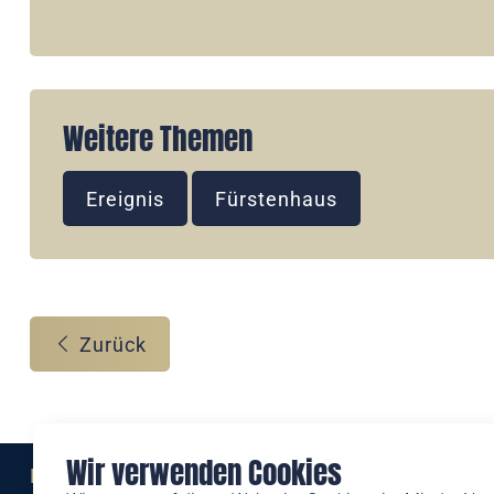
Weitere Themen
Ereignis
Fürstenhaus
Zurück
Wir verwenden Cookies
Eine Marke der