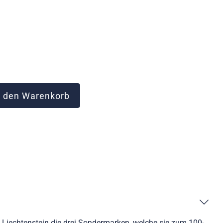
 den Warenkorb
e Liechtenstein die drei Sondermarken, welche sie zum 100-