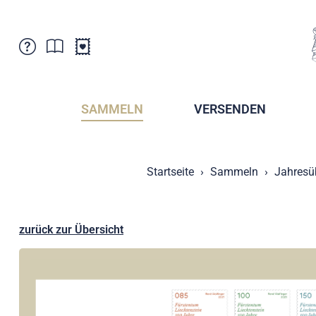
Kundenbetreuung
Aktuelles
Verkaufsstellen
Abonnemente
SAMMELN
VERSENDEN
Newsletter
Broschüren
Broschüren - Archiv
Postmuseum
Startseite
Sammeln
Jahresü
Stempel - Archiv
Sammlervereine
Presse / Medien
Kryptobriefmarken
Fürstentum Liechtenstein
Postcrossing
zurück zur Übersicht
Stamp Manager