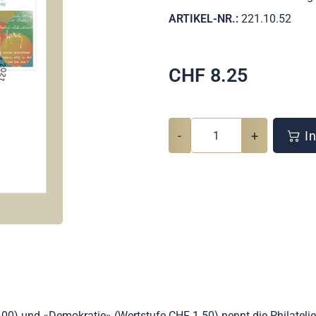
ARTIKEL-NR.:
221.10.52
CHF
8.25
-
+
In
1.00) und «Demokratie» (Wertstufe CHF 1.50) nennt die Philateli