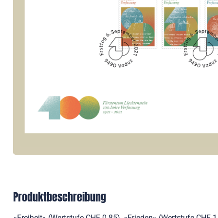
Produktbeschreibung
«Freiheit» (Wertstufe CHF 0.85), «Frieden» (Wertstufe CHF 