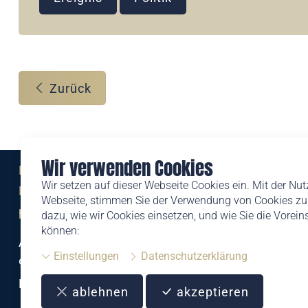
Zurück
Wir verwenden Cookies
Eine Marke der
Wir setzen auf dieser Webseite Cookies ein. Mit der Nu
Liechtensteinischen Post AG
Webseite, stimmen Sie der Verwendung von Cookies zu.
post.li
dazu, wie wir Cookies einsetzen, und wie Sie die Vorei
können:
Alte Zollstrasse 11
Einstellungen
Datenschutzerklärung
9494 Schaan
Liechtenstein
ablehnen
akzeptieren
T +423 399 44 66