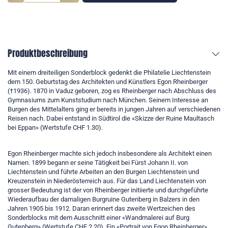
Produktbeschreibung
Mit einem dreiteiligen Sonderblock gedenkt die Philatelie Liechtenstein
dem 150. Geburtstag des Architekten und Künstlers Egon Rheinberger
(†1936). 1870 in Vaduz geboren, zog es Rheinberger nach Abschluss des
Gymnasiums zum Kunststudium nach München. Seinem Interesse an
Burgen des Mittelalters ging er bereits in jungen Jahren auf verschiedenen
Reisen nach. Dabei entstand in Südtirol die «Skizze der Ruine Maultasch
bei Eppan» (Wertstufe CHF 1.30).
Egon Rheinberger machte sich jedoch insbesondere als Architekt einen
Namen. 1899 begann er seine Tätigkeit bei Fürst Johann II. von
Liechtenstein und führte Arbeiten an den Burgen Liechtenstein und
Kreuzenstein in Niederösterreich aus. Für das Land Liechtenstein von
grosser Bedeutung ist der von Rheinberger initiierte und durchgeführte
Wiederaufbau der damaligen Burgruine Gutenberg in Balzers in den
Jahren 1905 bis 1912. Daran erinnert das zweite Wertzeichen des
Sonderblocks mit dem Ausschnitt einer «Wandmalerei auf Burg
Gutenberg» (Wertstufe CHF 2.20). Ein «Portrait von Egon Rheinberger»