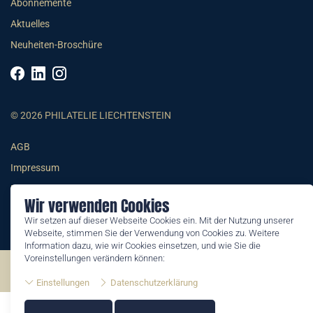
Abonnemente
Aktuelles
Neuheiten-Broschüre
© 2026 PHILATELIE LIECHTENSTEIN
AGB
Impressum
Datenschutzerklärung
Wir verwenden Cookies
Wir setzen auf dieser Webseite Cookies ein. Mit der Nutzung unserer
Webseite, stimmen Sie der Verwendung von Cookies zu. Weitere
Information dazu, wie wir Cookies einsetzen, und wie Sie die
Voreinstellungen verändern können:
©2026 by Philatelie Liechtenstein | All rights reserved
Einstellungen
Datenschutzerklärung