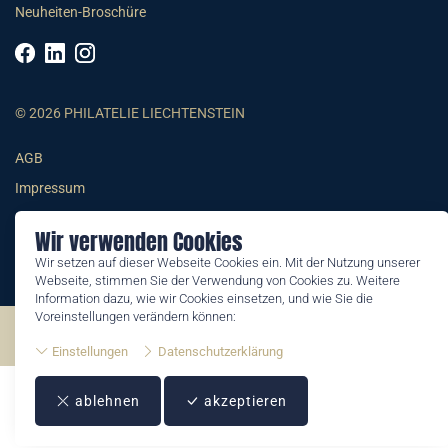
Neuheiten-Broschüre
© 2026 PHILATELIE LIECHTENSTEIN
AGB
Impressum
Datenschutzerklärung
Wir verwenden Cookies
Wir setzen auf dieser Webseite Cookies ein. Mit der Nutzung unserer
Webseite, stimmen Sie der Verwendung von Cookies zu. Weitere
Information dazu, wie wir Cookies einsetzen, und wie Sie die
Voreinstellungen verändern können:
©2026 by Philatelie Liechtenstein | All rights reserved
Einstellungen
Datenschutzerklärung
ablehnen
akzeptieren