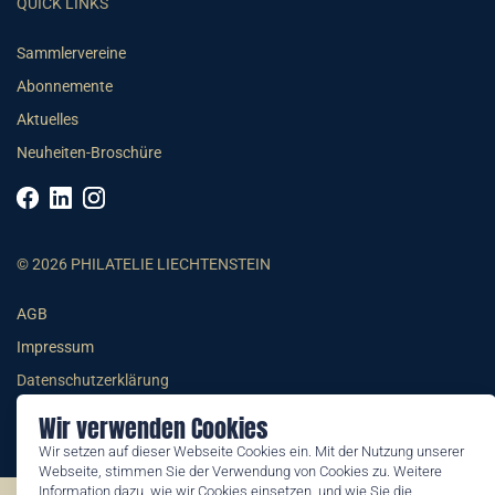
QUICK LINKS
Sammlervereine
Abonnemente
Aktuelles
Neuheiten-Broschüre
© 2026 PHILATELIE LIECHTENSTEIN
AGB
Impressum
Datenschutzerklärung
Wir verwenden Cookies
Wir setzen auf dieser Webseite Cookies ein. Mit der Nutzung unserer
Webseite, stimmen Sie der Verwendung von Cookies zu. Weitere
Information dazu, wie wir Cookies einsetzen, und wie Sie die