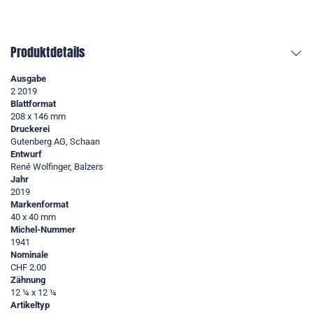
Produktdetails
Ausgabe
2 2019
Blattformat
208 x 146 mm
Druckerei
Gutenberg AG, Schaan
Entwurf
René Wolfinger, Balzers
Jahr
2019
Markenformat
40 x 40 mm
Michel-Nummer
1941
Nominale
CHF 2.00
Zähnung
12 ¼ x 12 ¼
Artikeltyp