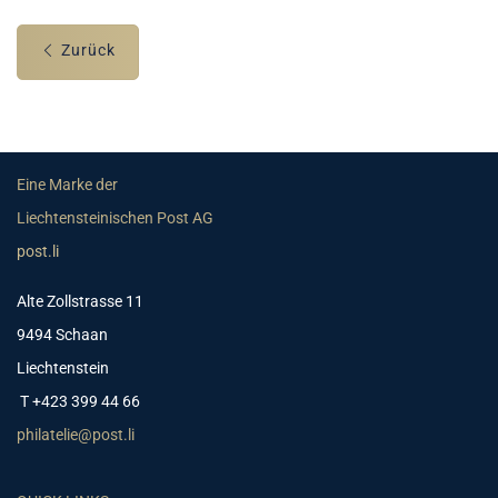
Zurück
Eine Marke der
Liechtensteinischen Post AG
post.li
Alte Zollstrasse 11
9494 Schaan
Liechtenstein
T +423 399 44 66
philatelie@post.li