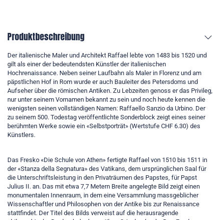
Produktbeschreibung
Der italienische Maler und Architekt Raffael lebte von 1483 bis 1520 und
gilt als einer der bedeutendsten Künstler der italienischen
Hochrenaissance. Neben seiner Laufbahn als Maler in Florenz und am
päpstlichen Hof in Rom wurde er auch Bauleiter des Petersdoms und
Aufseher über die römischen Antiken. Zu Lebzeiten genoss er das Privileg,
nur unter seinem Vornamen bekannt zu sein und noch heute kennen die
wenigsten seinen vollständigen Namen: Raffaello Sanzio da Urbino. Der
zu seinem 500. Todestag veröffentlichte Sonderblock zeigt eines seiner
berühmten Werke sowie ein «Selbstporträt» (Wertstufe CHF 6.30) des
Künstlers.
Das Fresko «Die Schule von Athen» fertigte Raffael von 1510 bis 1511 in
der «Stanza della Segnatura» des Vatikans, dem ursprünglichen Saal für
die Unterschriftsleistung in den Privaträumen des Papstes, für Papst
Julius II. an. Das mit etwa 7,7 Metern Breite angelegte Bild zeigt einen
monumentalen Innenraum, in dem eine Versammlung massgeblicher
Wissenschaftler und Philosophen von der Antike bis zur Renaissance
stattfindet. Der Titel des Bilds verweist auf die herausragende