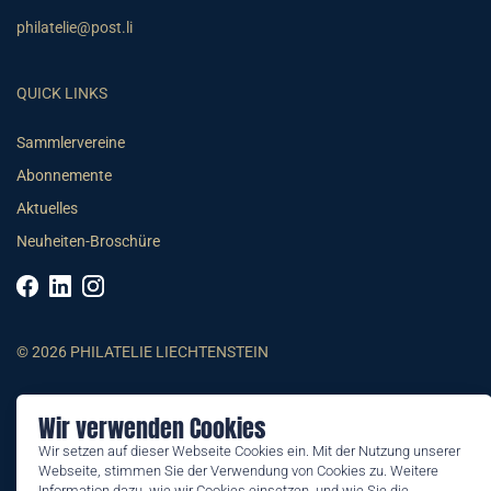
philatelie@post.li
QUICK LINKS
Sammlervereine
Abonnemente
Aktuelles
Neuheiten-Broschüre
© 2026 PHILATELIE LIECHTENSTEIN
AGB
Wir verwenden Cookies
Impressum
Wir setzen auf dieser Webseite Cookies ein. Mit der Nutzung unserer
Datenschutzerklärung
Webseite, stimmen Sie der Verwendung von Cookies zu. Weitere
Information dazu, wie wir Cookies einsetzen, und wie Sie die