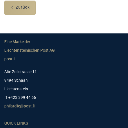
Zurück
Eine Marke der
Liechtensteinischen Post AG
post.li
Alte Zollstrasse 11
9494 Schaan
Liechtenstein
T +423 399 44 66
philatelie@post.li
QUICK LINKS