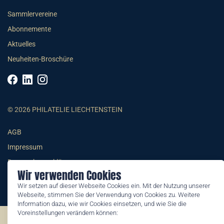
Sammlervereine
Abonnemente
Aktuelles
Neuheiten-Broschüre
© 2026 PHILATELIE LIECHTENSTEIN
AGB
Impressum
Datenschutzerklärung
Wir verwenden Cookies
Wir setzen auf dieser Webseite Cookies ein. Mit der Nutzung unserer
Webseite, stimmen Sie der Verwendung von Cookies zu. Weitere
Information dazu, wie wir Cookies einsetzen, und wie Sie die
Voreinstellungen verändern können:
©2026 by Philatelie Liechtenstein | All rights reserved