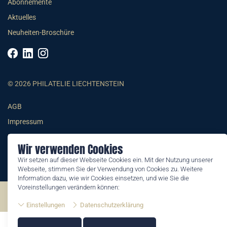
Abonnemente
Aktuelles
Neuheiten-Broschüre
© 2026 PHILATELIE LIECHTENSTEIN
AGB
Impressum
Datenschutzerklärung
Wir verwenden Cookies
Wir setzen auf dieser Webseite Cookies ein. Mit der Nutzung unserer
Webseite, stimmen Sie der Verwendung von Cookies zu. Weitere
Information dazu, wie wir Cookies einsetzen, und wie Sie die
Voreinstellungen verändern können:
©2026 by Philatelie Liechtenstein | All rights reserved
Einstellungen
Datenschutzerklärung