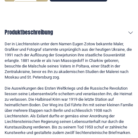
Produktbeschreibung
Der in Liechtenstein unter dem Namen Eugen Zotow bekannte Maler,
Grafiker und Fotograf stammte ursprünglich aus der heutigen Ukraine, die
1991 nach der Auflösung der Sowjetunion ihre staatliche Souveränität
erlangte. 1881 wurde er als Ivan Miassojedoff in Charkiw geboren,
besuchte die Malschule seines Vaters in Poltava, einer Stadt in der
Zentralukraine, bevor es ihn zu akademischen Studien der Malerei nach
Moskau und St. Petersburg zog.
Die Auswirkungen des Ersten Weltkriegs und die Russische Revolution
liessen seine Lebensentwürfe scheitern und veranlassten ihn, die Heimat
zu verlassen. Die Halbinsel Krim war 1919 die letzte Station auf
heimatlichem Boden. Der Weg ins Exil führte ihn mit seiner kleinen Familie
über mehrere Etappen nach Berlin und schliesslich 1938 nach
Liechtenstein. Als Exilant durfte er gemäss einer Anordnung der
Liechtensteinischen Regierung seinen Lebensunterhalt nur durch die
Kunstausübung verdienen. Bis zu seinem Tod 1953 schuf er zahlreiche
Kunstwerke und gestaltete zudem zwölf liechtensteinische Briefmarken.