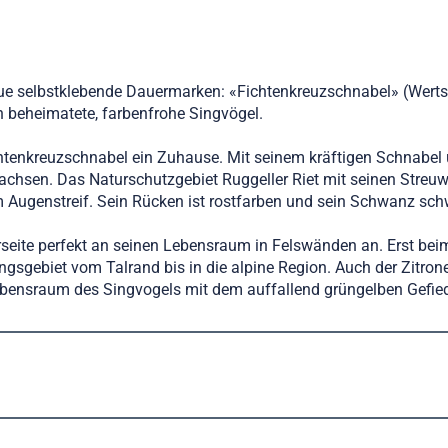
ue selbstklebende Dauermarken: «Fichtenkreuzschnabel» (Wertst
n beheimatete, farbenfrohe Singvögel.
tenkreuzschnabel ein Zuhause. Mit seinem kräftigen Schnabel u
chsen. Das Naturschutzgebiet Ruggeller Riet mit seinen Streu
Augenstreif. Sein Rücken ist rostfarben und sein Schwanz sch
rseite perfekt an seinen Lebensraum in Felswänden an. Erst bei
tungsgebiet vom Talrand bis in die alpine Region. Auch der Zitron
bensraum des Singvogels mit dem auffallend grüngelben Gefied