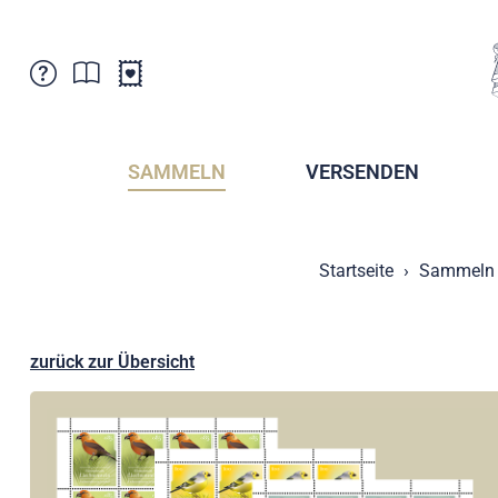
Kundenbetreuung
Aktuelles
Verkaufsstellen
Abonnemente
SAMMELN
VERSENDEN
Newsletter
Broschüren
Broschüren - Archiv
Postmuseum
Startseite
Sammeln
Stempel - Archiv
Sammlervereine
Presse / Medien
Kryptobriefmarken
Fürstentum Liechtenstein
Postcrossing
zurück zur Übersicht
Stamp Manager