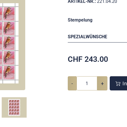
ARTIKEL-NR.:
221.04.20
Stempelung
SPEZIALWÜNSCHE
CHF
243.00
-
+
In