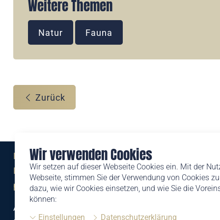
Weitere Themen
Natur
Fauna
Zurück
Wir verwenden Cookies
Eine Marke der
Wir setzen auf dieser Webseite Cookies ein. Mit der Nu
Liechtensteinischen Post AG
Webseite, stimmen Sie der Verwendung von Cookies zu.
post.li
dazu, wie wir Cookies einsetzen, und wie Sie die Vorei
können:
Alte Zollstrasse 11
Einstellungen
Datenschutzerklärung