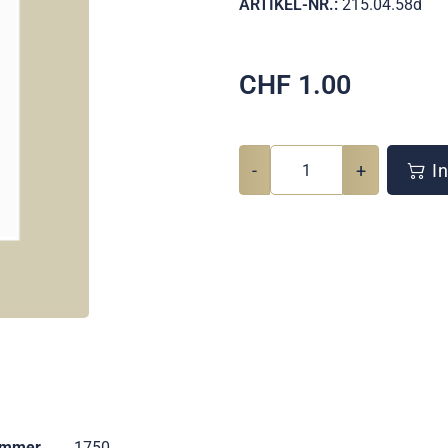
ARTIKEL-NR.:
215.04.58d
CHF
1.00
-
+
In
ummer
1750