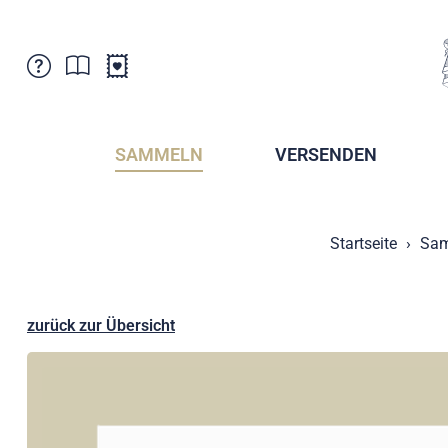
Kundenbetreuung
Aktuelles
Verkaufsstellen
Abonnemente
SAMMELN
VERSENDEN
Newsletter
Broschüren
Broschüren - Archiv
Postmuseum
Startseite
Sa
Stempel - Archiv
Sammlervereine
Presse / Medien
Kryptobriefmarken
Fürstentum Liechtenstein
Postcrossing
zurück zur Übersicht
Stamp Manager