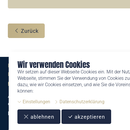
Zurück
Wir verwenden Cookies
Eine Marke der
Wir setzen auf dieser Webseite Cookies ein. Mit der Nu
Liechtensteinischen Post AG
Webseite, stimmen Sie der Verwendung von Cookies zu.
post.li
dazu, wie wir Cookies einsetzen, und wie Sie die Vorei
können:
Alte Zollstrasse 11
Einstellungen
Datenschutzerklärung
9494 Schaan
Liechtenstein
ablehnen
akzeptieren
T +423 399 44 66