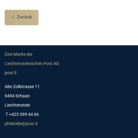
Zurück
Eine Marke der
Liechtensteinischen Post AG
post.li
Alte Zollstrasse 11
9494 Schaan
Liechtenstein
T +423 399 44 66
philatelie@post.li