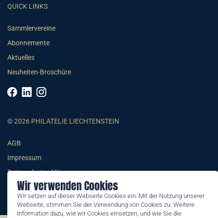
QUICK LINKS
Sammlervereine
Abonnemente
Aktuelles
Neuheiten-Broschüre
© 2026 PHILATELIE LIECHTENSTEIN
AGB
Impressum
Datenschutzerklärung
Wir verwenden Cookies
Wir setzen auf dieser Webseite Cookies ein. Mit der Nutzung unserer
Webseite, stimmen Sie der Verwendung von Cookies zu. Weitere
Information dazu, wie wir Cookies einsetzen, und wie Sie die