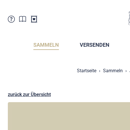
Kundenbetreuung
Aktuelles
Verkaufsstellen
Abonnemente
SAMMELN
VERSENDEN
Newsletter
Broschüren
Broschüren - Archiv
Postmuseum
Startseite
Sammeln
Stempel - Archiv
Sammlervereine
Presse / Medien
Kryptobriefmarken
Fürstentum Liechtenstein
Postcrossing
zurück zur Übersicht
Stamp Manager