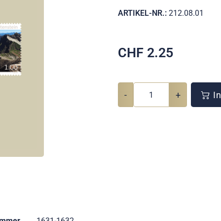
ARTIKEL-NR.:
212.08.01
CHF
2.25
-
+
In
ummer
1631-1632