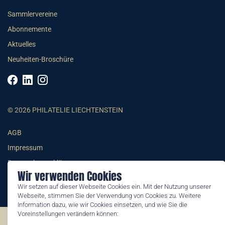
Sammlervereine
Abonnemente
Aktuelles
Neuheiten-Broschüre
© 2026 PHILATELIE LIECHTENSTEIN
AGB
Impressum
Datenschutzerklärung
Wir verwenden Cookies
Wir setzen auf dieser Webseite Cookies ein. Mit der Nutzung unserer
Webseite, stimmen Sie der Verwendung von Cookies zu. Weitere
Information dazu, wie wir Cookies einsetzen, und wie Sie die
Voreinstellungen verändern können:
©2026 by Philatelie Liechtenstein | All rights reserved