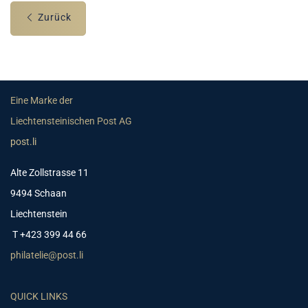
Zurück
Eine Marke der
Liechtensteinischen Post AG
post.li
Alte Zollstrasse 11
9494 Schaan
Liechtenstein
T +423 399 44 66
philatelie@post.li
QUICK LINKS