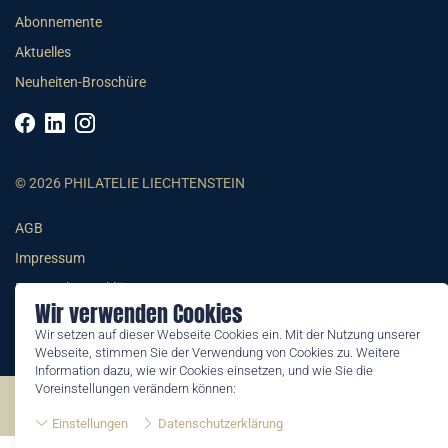
Abonnemente
Aktuelles
Neuheiten-Broschüre
© 2026 PHILATELIE LIECHTENSTEIN
AGB
Impressum
Datenschutzerklärung
Wir verwenden Cookies
Wir setzen auf dieser Webseite Cookies ein. Mit der Nutzung unserer
Webseite, stimmen Sie der Verwendung von Cookies zu. Weitere
Information dazu, wie wir Cookies einsetzen, und wie Sie die
Voreinstellungen verändern können:
©2026 by Philatelie Liechtenstein | All rights reserved
Einstellungen
Datenschutzerklärung