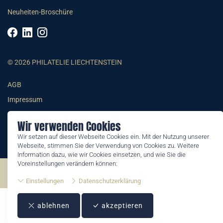
Neuheiten-Broschüre
© 2026 PHILATELIE LIECHTENSTEIN
AGB
Impressum
Datenschutzerklärung
Wir verwenden Cookies
Wir setzen auf dieser Webseite Cookies ein. Mit der Nutzung unserer
Webseite, stimmen Sie der Verwendung von Cookies zu. Weitere
Information dazu, wie wir Cookies einsetzen, und wie Sie die
Voreinstellungen verändern können:
©2026 by Philatelie Liechtenstein | All rights reserved
Einstellungen
Datenschutzerklärung
ablehnen
akzeptieren