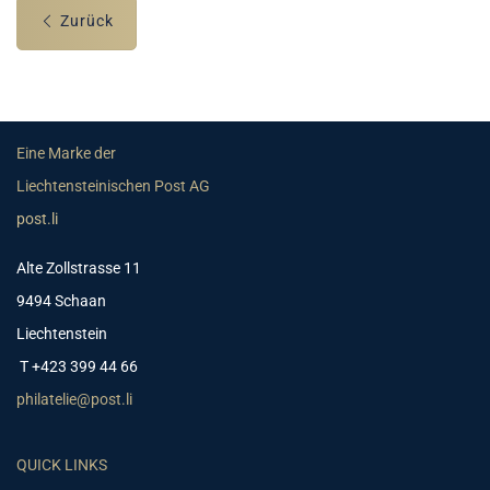
Zurück
Eine Marke der
Liechtensteinischen Post AG
post.li
Alte Zollstrasse 11
9494 Schaan
Liechtenstein
T +423 399 44 66
philatelie@post.li
QUICK LINKS