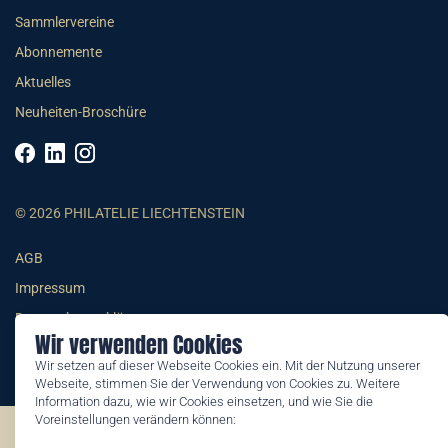
Sammlervereine
Abonnemente
Aktuelles
Neuheiten-Broschüre
© 2026 PHILATELIE LIECHTENSTEIN
AGB
Impressum
Datenschutzerklärung
Wir verwenden Cookies
Wir setzen auf dieser Webseite Cookies ein. Mit der Nutzung unserer
Webseite, stimmen Sie der Verwendung von Cookies zu. Weitere
Information dazu, wie wir Cookies einsetzen, und wie Sie die
Voreinstellungen verändern können:
©2026 by Philatelie Liechtenstein | All rights reserved