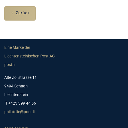
Zurück
Eine Marke der
Liechtensteinischen Post AG
post.li
Alte Zollstrasse 11
9494 Schaan
Liechtenstein
T +423 399 44 66
philatelie@post.li