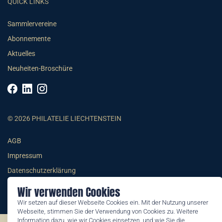
QUICK LINKS
Sammlervereine
Abonnemente
Aktuelles
Neuheiten-Broschüre
© 2026 PHILATELIE LIECHTENSTEIN
AGB
Impressum
Datenschutzerklärung
Wir verwenden Cookies
Wir setzen auf dieser Webseite Cookies ein. Mit der Nutzung unserer
Webseite, stimmen Sie der Verwendung von Cookies zu. Weitere
Information dazu, wie wir Cookies einsetzen, und wie Sie die