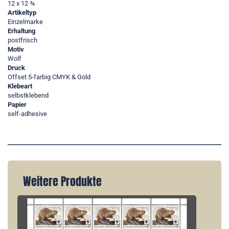
12 x 12 ¾
Artikeltyp
Einzelmarke
Erhaltung
postfrisch
Motiv
Wolf
Druck
Offset 5-farbig CMYK & Gold
Klebeart
selbstklebend
Papier
self-adhesive
Weitere Produkte