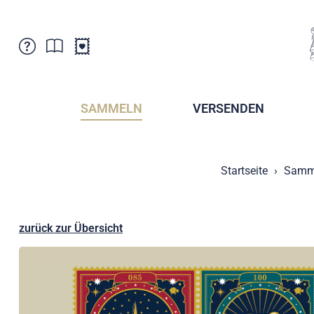
Kundenbetreuung
Aktuelles
Verkaufsstellen
Abonnemente
SAMMELN
VERSENDEN
Newsletter
Broschüren
Broschüren - Archiv
Postmuseum
Startseite
Samm
Stempel - Archiv
Sammlervereine
Presse / Medien
Kryptobriefmarken
Fürstentum Liechtenstein
Postcrossing
zurück zur Übersicht
Stamp Manager