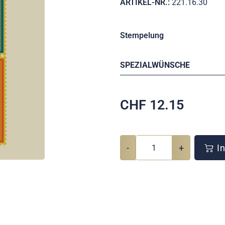
ARTIKEL-NR.:
221.16.30
Stempelung
SPEZIALWÜNSCHE
CHF
12.15
-
+
In