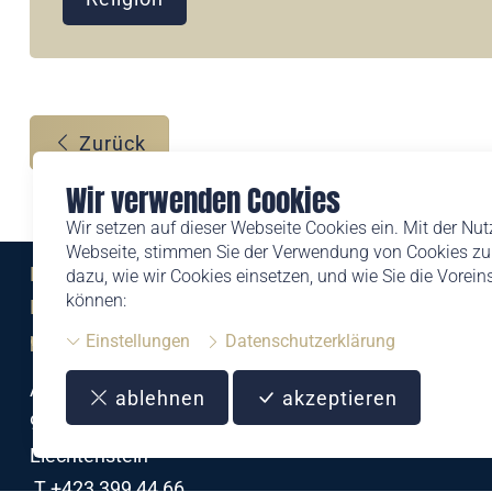
Zurück
Wir verwenden Cookies
Wir setzen auf dieser Webseite Cookies ein. Mit der Nu
Webseite, stimmen Sie der Verwendung von Cookies zu.
Eine Marke der
dazu, wie wir Cookies einsetzen, und wie Sie die Vorei
können:
Liechtensteinischen Post AG
post.li
Einstellungen
Datenschutzerklärung
Alte Zollstrasse 11
ablehnen
akzeptieren
9494 Schaan
Liechtenstein
T +423 399 44 66