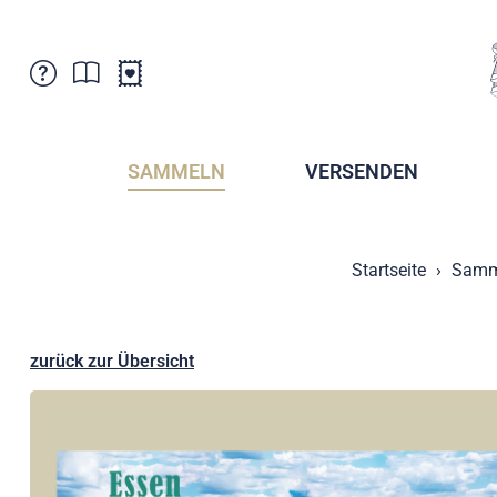
Kundenbetreuung
Aktuelles
Verkaufsstellen
Abonnemente
SAMMELN
VERSENDEN
Newsletter
Broschüren
Broschüren - Archiv
Postmuseum
Startseite
Samm
Stempel - Archiv
Sammlervereine
Presse / Medien
Kryptobriefmarken
Fürstentum Liechtenstein
Postcrossing
zurück zur Übersicht
Stamp Manager