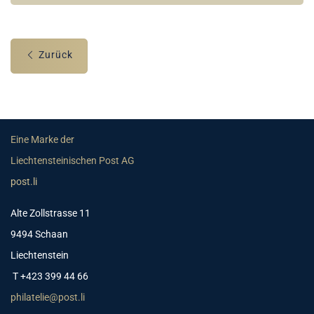
Zurück
Eine Marke der
Liechtensteinischen Post AG
post.li
Alte Zollstrasse 11
9494 Schaan
Liechtenstein
T +423 399 44 66
philatelie@post.li