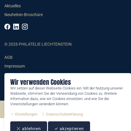
Aktuelles
Neuheiten-Broschüre
© 2026 PHILATELIE LIECHTENSTEIN
AGB
Impressum
Datenschutzerklärung
Wir verwenden Cookies
Wir setzen auf dieser Webseite Cookies ein. Mit der Nutzung unserer
Webseite, stimmen Sie der Verwendung von Cookies zu. Weitere
Information dazu, wie wir Cookies einsetzen, und wie Sie die
Voreinstellungen verändern können:
©2026 by Philatelie Liechtenstein | All rights reserved
Einstellungen
Datenschutzerklärung
ablehnen
akzeptieren