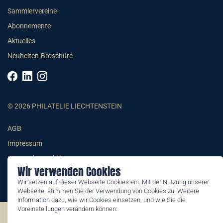
Sammlervereine
Abonnemente
Aktuelles
Neuheiten-Broschüre
© 2026 PHILATELIE LIECHTENSTEIN
AGB
Impressum
Datenschutzerklärung
Wir verwenden Cookies
Wir setzen auf dieser Webseite Cookies ein. Mit der Nutzung unserer
Webseite, stimmen Sie der Verwendung von Cookies zu. Weitere
Information dazu, wie wir Cookies einsetzen, und wie Sie die
Voreinstellungen verändern können:
©2026 by Philatelie Liechtenstein | All rights reserved