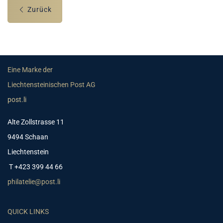
Zurück
Eine Marke der
Liechtensteinischen Post AG
post.li
Alte Zollstrasse 11
9494 Schaan
Liechtenstein
T +423 399 44 66
philatelie@post.li
QUICK LINKS