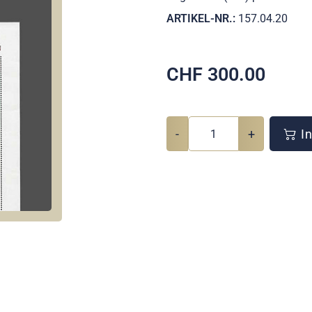
ARTIKEL-NR.:
157.04.20
CHF
300.00
-
+
In