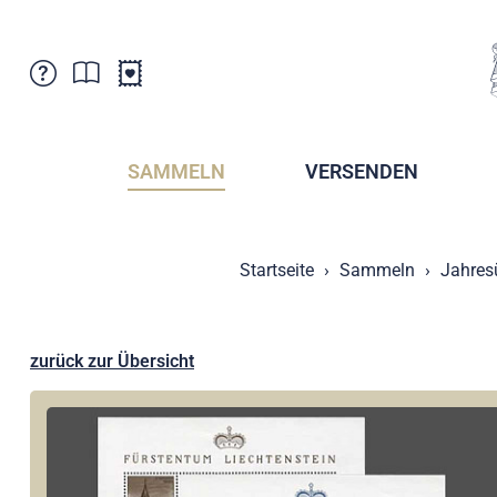
Kundenbetreuung
Aktuelles
Verkaufsstellen
Abonnemente
SAMMELN
VERSENDEN
Newsletter
Broschüren
Broschüren - Archiv
Postmuseum
Startseite
Sammeln
Jahres
Stempel - Archiv
Sammlervereine
Presse / Medien
Kryptobriefmarken
Fürstentum Liechtenstein
Postcrossing
zurück zur Übersicht
Stamp Manager