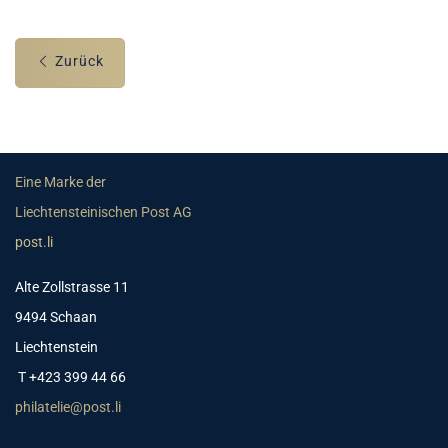
Zurück
Eine Marke der
Liechtensteinischen Post AG
post.li
Alte Zollstrasse 11
9494 Schaan
Liechtenstein
T +423 399 44 66
philatelie@post.li