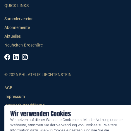
QUICK LINKS
Sammlervereine
Abonnemente
Aktuelles
Neuheiten-Broschüre
© 2026 PHILATELIE LIECHTENSTEIN
AGB
Impressum
Datenschutzerklärung
Wir verwenden Cookies
Wir setzen auf dieser Webseite Cookies ein. Mit der Nutzung unserer
Webseite, stimmen Sie der Verwendung von Cookies zu. Weitere
Information dazu, wie wir Cookies einsetzen, und wie Sie die