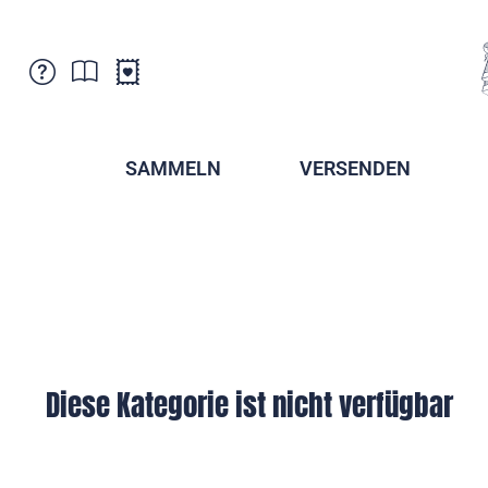
Kundenbetreuung
Aktuelles
Verkaufsstellen
Abonnemente
SAMMELN
VERSENDEN
Newsletter
Broschüren
Broschüren - Archiv
Postmuseum
Stempel - Archiv
Sammlervereine
Presse / Medien
Kryptobriefmarken
Fürstentum Liechtenstein
Postcrossing
Stamp Manager
Diese Kategorie ist nicht verfügbar