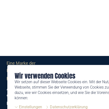
Eine Marke der
Liechtensteinischen Post AG
Wir verwenden Cookies
post.li
Wir setzen auf dieser Webseite Cookies ein. Mit der Nu
Webseite, stimmen Sie der Verwendung von Cookies zu.
Alte Zollstrasse 11
dazu, wie wir Cookies einsetzen, und wie Sie die Vorei
9494 Schaan
können:
Liechtenstein
Einstellungen
Datenschutzerklärung