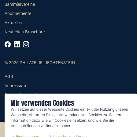
Sammlervereine
Abonnemente
Aktuelles
Neuheiten-Broschüre
© 2026 PHILATELIE LIECHTENSTEIN
AGB
Impressum
Datenschutzerklärung
Wir verwenden Cookies
Wir setzen auf dieser Webseite Cookies ein. Mit der Nutzung unserer
Webseite, stimmen Sie der Verwendung von Cookies zu. Weitere
Information dazu, wie wir Cookies einsetzen, und wie Sie die
Voreinstellungen verändern können:
©2026 by Philatelie Liechtenstein | All rights reserved
Einstellungen
Datenschutzerklärung