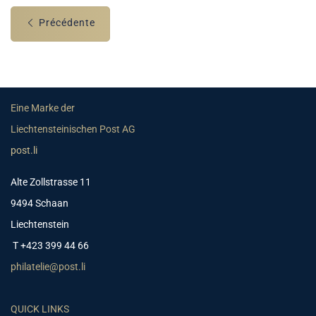
Précédente
Eine Marke der
Liechtensteinischen Post AG
post.li
Alte Zollstrasse 11
9494 Schaan
Liechtenstein
T +423 399 44 66
philatelie@post.li
QUICK LINKS