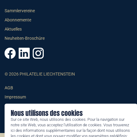
Sammlervereine
Abonnemente
Aktuelles
Neuheiten-Broschüre
© 2026 PHILATELIE LIECHTENSTEIN
AGB
Impressum
Datenschutzerklärung
Nous utilisons des cookies
Sur ce site Web, nous utilisons des cookies. Pour la navigation sur
notre site Web, vous acceptez l'utilisation de cookies. Vous trouverez
ici des informations supplémentaires sur la façon dont nous utilisons
les cookies et dont vous pouvez modifier vos paramètres prédéfinis: