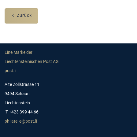
Zurück
Eine Marke der
Liechtensteinischen Post AG
post.li
Alte Zollstrasse 11
9494 Schaan
Liechtenstein
T +423 399 44 66
philatelie@post.li