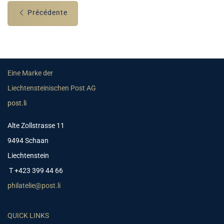
Précédente
Eine Marke der
Liechtensteinischen Post AG
post.li
Alte Zollstrasse 11
9494 Schaan
Liechtenstein
T +423 399 44 66
philatelie@post.li
QUICK LINKS