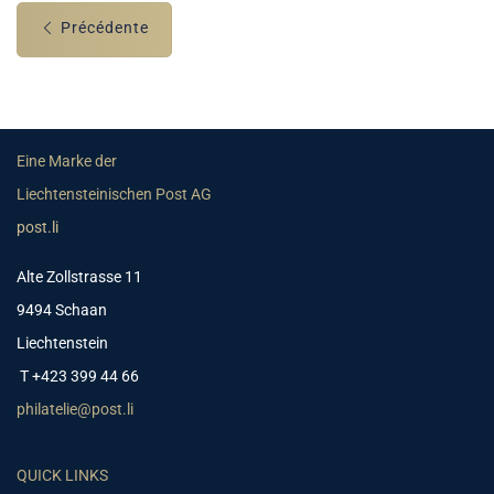
Précédente
Eine Marke der
Liechtensteinischen Post AG
post.li
Alte Zollstrasse 11
9494 Schaan
Liechtenstein
T +423 399 44 66
philatelie@post.li
QUICK LINKS