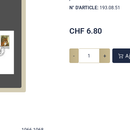
N° D'ARTICLE:
193.08.51
CHF
6.80
-
+
Aj
1066-1068