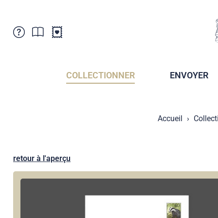
Service Clientele
Actualités
Points de vente
Abonnement
COLLECTIONNER
ENVOYER
Newsletter
Brochures
Archives des Brochures
Musée de la poste du Liechtenstein
Accueil
Collect
Archives des timbrage
Sociétés de collectionneurs
Presse / Médias
Crypto Timbres
Principauté de Liechtenstein
Postcrossing
retour à l'aperçu
Stamp Manager