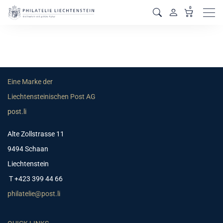
0
Men
Eine Marke der
Liechtensteinischen Post AG
post.li
Alte Zollstrasse 11
9494 Schaan
Liechtenstein
T +423 399 44 66
philatelie@post.li